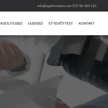
info@agilemasters.ee
+372 56 483 110
KOOLITUSED
UUDISED
ETTEVÕTTEST
KONTAKT