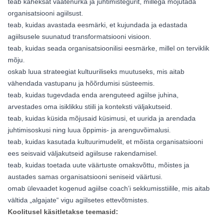
teab kaheksat vaatenurka ja juhtimistegurit, millega mõjutada
organisatsiooni agiilsust.
teab, kuidas avastada eesmärki, et kujundada ja edastada
agiilsusele suunatud transformatsiooni visioon.
teab, kuidas seada organisatsioonilisi eesmärke, millel on terviklik
mõju.
oskab luua strateegiat kultuuriliseks muutuseks, mis aitab
vähendada vastupanu ja hõõrdumisi süsteemis.
teab, kuidas tugevdada enda arenguteed agiilse juhina,
arvestades oma isiklikku stiili ja konteksti väljakutseid.
teab, kuidas küsida mõjusaid küsimusi, et uurida ja arendada
juhtimisoskusi ning luua õppimis- ja arenguvõimalusi.
teab, kuidas kasutada kultuurimudelit, et mõista organisatsiooni
ees seisvaid väljakutseid agiilsuse rakendamisel.
teab, kuidas toetada uute väärtuste omaksvõttu, mõistes ja
austades samas organisatsiooni seniseid väärtusi.
omab ülevaadet kogenud agiilse coach’i sekkumisstiilile, mis aitab
vältida „algajate“ vigu agiilsetes ettevõtmistes.
Koolitusel käsitletakse teemasid: