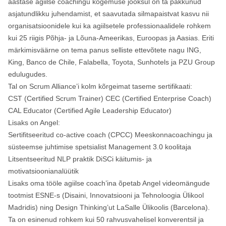
aastase agiilse coachingu kogemuse jooksul on ta pakkunud
asjatundlikku juhendamist, et saavutada silmapaistvat kasvu nii
organisatsioonidele kui ka agiilsetele professionaalidele rohkem
kui 25 riigis Põhja- ja Lõuna-Ameerikas, Euroopas ja Aasias. Eriti
märkimisväärne on tema panus selliste ettevõtete nagu ING,
King, Banco de Chile, Falabella, Toyota, Sunhotels ja PZU Group
edulugudes.
Tal on Scrum Alliance’i kolm kõrgeimat taseme sertifikaati:
CST (Certified Scrum Trainer) CEC (Certified Enterprise Coach)
CAL Educator (Certified Agile Leadership Educator)
Lisaks on Angel:
Sertifitseeritud co-active coach (CPCC) Meeskonnacoachingu ja
süsteemse juhtimise spetsialist Management 3.0 koolitaja
Litsentseeritud NLP praktik DiSCi käitumis- ja
motivatsioonianalüütik
Lisaks oma tööle agiilse coach’ina õpetab Angel videomängude
tootmist ESNE-s (Disaini, Innovatsiooni ja Tehnoloogia Ülikool
Madridis) ning Design Thinking’ut LaSalle Ülikoolis (Barcelona).
Ta on esinenud rohkem kui 50 rahvusvahelisel konverentsil ja