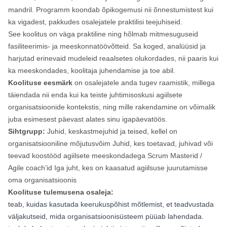
mandril. Programm koondab õpikogemusi nii õnnestumistest kui
ka vigadest, pakkudes osalejatele praktilisi teejuhiseid.
See koolitus on väga praktiline ning hõlmab mitmesuguseid
fasiliteerimis- ja meeskonnatöövõtteid. Sa koged, analüüsid ja
harjutad erinevaid mudeleid reaalsetes olukordades, nii paaris kui
ka meeskondades, koolitaja juhendamise ja toe abil.
Koolituse eesmärk
on osalejatele anda tugev raamistik, millega
täiendada nii enda kui ka teiste juhtimisoskusi agiilsete
organisatsioonide kontekstis, ning mille rakendamine on võimalik
juba esimesest päevast alates sinu igapäevatöös.
Sihtgrupp:
Juhid, keskastmejuhid ja teised, kellel on
organisatsiooniline mõjutusvõim Juhid, kes toetavad, juhivad või
teevad koostööd agiilsete meeskondadega Scrum Masterid /
Agile coach’id Iga juht, kes on kaasatud agiilsuse juurutamisse
oma organisatsioonis
Koolituse tulemusena osaleja:
teab, kuidas kasutada keerukuspõhist mõtlemist, et teadvustada
väljakutseid, mida organisatsioonisüsteem püüab lahendada.