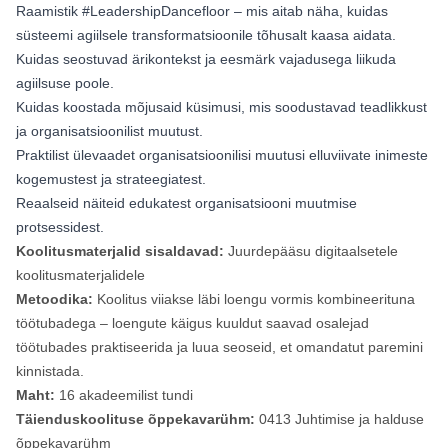
Raamistik #LeadershipDancefloor – mis aitab näha, kuidas
süsteemi agiilsele transformatsioonile tõhusalt kaasa aidata.
Kuidas seostuvad ärikontekst ja eesmärk vajadusega liikuda
agiilsuse poole.
Kuidas koostada mõjusaid küsimusi, mis soodustavad teadlikkust
ja organisatsioonilist muutust.
Praktilist ülevaadet organisatsioonilisi muutusi elluviivate inimeste
kogemustest ja strateegiatest.
Reaalseid näiteid edukatest organisatsiooni muutmise
protsessidest.
Koolitusmaterjalid sisaldavad:
Juurdepääsu digitaalsetele
koolitusmaterjalidele
Metoodika:
Koolitus viiakse läbi loengu vormis kombineerituna
töötubadega – loengute käigus kuuldut saavad osalejad
töötubades praktiseerida ja luua seoseid, et omandatut paremini
kinnistada.
Maht:
16 akadeemilist tundi
Täienduskoolituse õppekavarühm:
0413 Juhtimise ja halduse
õppekavarühm