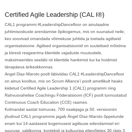
Certified Agile Leadership (CAL I®)
CAL1 programmi #LeadershipDancefloor on ainulaadne
juhtimisoskuste arendamise õpikogemus, mis on suunatud neile,
kes soovivad omandada võimekuse juhtida ja toetada agiilseid
organisatsioone. Agiilsed organisatsioonid on suutelised mõistma
ja kiiresti reageerima klientide vajaduste muutustele,
maksimeerides seeläbi nii klientide hankimist kui ka hoidmist
tänapäeva ärikeskkonnas.
Angel Diaz-Maroto poolt läbiviidav CAL1 #LeadershipDancefloor
on ainus koolitus, mis on Scrum Alliance’i poolt ametlikult heaks
kiidetud Certified Agile Leadership 1 (CAL1) programm ning
Rahvusvahelise Coachingu Föderatsiooni (ICF) poolt tunnustatud
Continuous Coach Education (CCE) raames.
Kolmandat aastat toimuvas, 700 osalejaga ja 50. versioonini
jõudnud CAL1 programmis jagab Ángel Díaz-Maroto õppetunde
enam kui 14-aastasest kogemusest agiilsuse edendamisel eri
suuruse, valdkonna, konteksti ja kultuuriga ettevõtetes 30 riigis 3