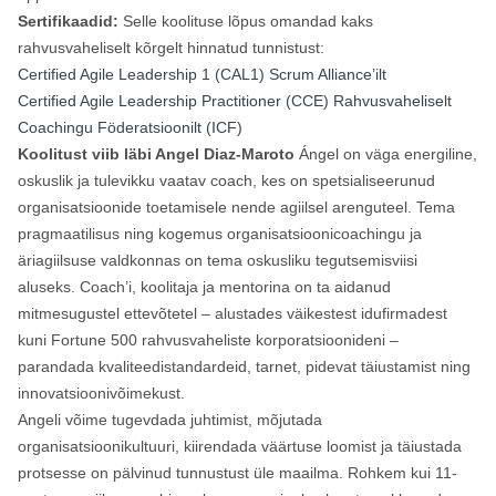
Sertifikaadid:
Selle koolituse lõpus omandad kaks
rahvusvaheliselt kõrgelt hinnatud tunnistust:
Certified Agile Leadership 1 (CAL1) Scrum Alliance’ilt
Certified Agile Leadership Practitioner (CCE) Rahvusvaheliselt
Coachingu Föderatsioonilt (ICF)
Koolitust viib läbi Angel Diaz-Maroto
Ángel on väga energiline,
oskuslik ja tulevikku vaatav coach, kes on spetsialiseerunud
organisatsioonide toetamisele nende agiilsel arenguteel. Tema
pragmaatilisus ning kogemus organisatsioonicoachingu ja
äriagiilsuse valdkonnas on tema oskusliku tegutsemisviisi
aluseks. Coach’i, koolitaja ja mentorina on ta aidanud
mitmesugustel ettevõtetel – alustades väikestest idufirmadest
kuni Fortune 500 rahvusvaheliste korporatsioonideni –
parandada kvaliteedistandardeid, tarnet, pidevat täiustamist ning
innovatsioonivõimekust.
Angeli võime tugevdada juhtimist, mõjutada
organisatsioonikultuuri, kiirendada väärtuse loomist ja täiustada
protsesse on pälvinud tunnustust üle maailma. Rohkem kui 11-