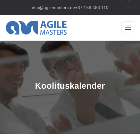
info@agilemasters.ee
+372 56 483 110
ESILEHT
KOOLITUSED
UUDISED
ETTEVÕTTEST
Koolituskalender
KONTAKT