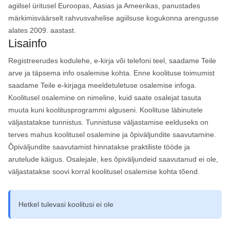
agiilsel üritusel Euroopas, Aasias ja Ameerikas, panustades
märkimisväärselt rahvusvahelise agiilsuse kogukonna arengusse
alates 2009. aastast.
Lisainfo
Registreerudes kodulehe, e-kirja või telefoni teel, saadame Teile
arve ja täpsema info osalemise kohta. Enne koolituse toimumist
saadame Teile e-kirjaga meeldetuletuse osalemise infoga.
Koolitusel osalemine on nimeline, kuid saate osalejat tasuta
muuta kuni koolitusprogrammi alguseni. Koolituse läbinutele
väljastatakse tunnistus. Tunnistuse väljastamise eelduseks on
terves mahus koolitusel osalemine ja õpiväljundite saavutamine.
Õpiväljundite saavutamist hinnatakse praktiliste tööde ja
arutelude käigus. Osalejale, kes õpiväljundeid saavutanud ei ole,
väljastatakse soovi korral koolitusel osalemise kohta tõend.
Hetkel tulevasi koolitusi ei ole