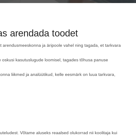
as arendada toodet
gust arendusmeeskonna ja äripoole vahel ning tagada, et tarkvara
e oskusi kasutuslugude loomisel, tagades tõhusa panuse
nna liikmed ja analüütikud, kelle eesmärk on luua tarkvara,
ruteludest. Võtame aluseks reaalsed olukorrad nii koolitaja kui