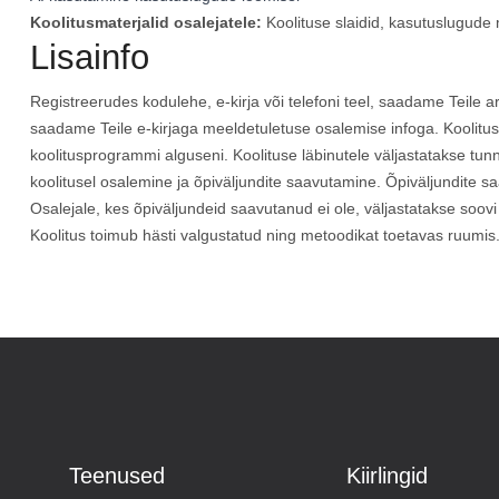
Koolitusmaterjalid osalejatele:
Koolituse slaidid, kasutuslugude ma
Lisainfo
Registreerudes kodulehe, e-kirja või telefoni teel, saadame Teile 
saadame Teile e-kirjaga meeldetuletuse osalemise infoga. Koolitus
koolitusprogrammi alguseni. Koolituse läbinutele väljastatakse tu
koolitusel osalemine ja õpiväljundite saavutamine. Õpiväljundite sa
Osalejale, kes õpiväljundeid saavutanud ei ole, väljastatakse soovi
Koolitus toimub hästi valgustatud ning metoodikat toetavas ruumis.
Teenused
Kiirlingid