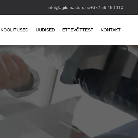
info@agilemasters.ee
+372 56 483 110
KOOLITUSED
UUDISED
ETTEVÕTTEST
KONTAKT