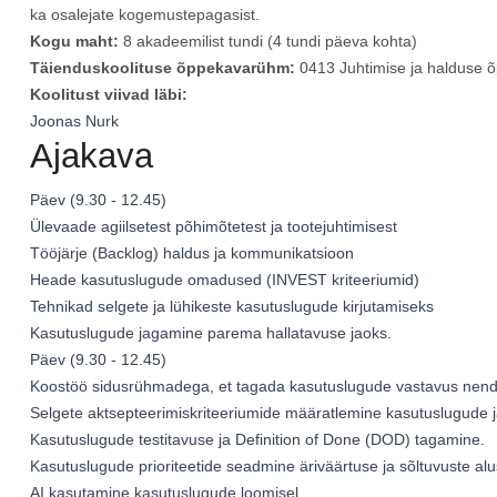
ka osalejate kogemustepagasist.
Kogu maht:
8 akadeemilist tundi (4 tundi päeva kohta)
Täienduskoolituse õppekavarühm:
0413 Juhtimise ja halduse
Koolitust viivad läbi:
Joonas Nurk
Ajakava
Päev (9.30 - 12.45)
Ülevaade agiilsetest põhimõtetest ja tootejuhtimisest
Tööjärje (Backlog) haldus ja kommunikatsioon
Heade kasutuslugude omadused (INVEST kriteeriumid)
Tehnikad selgete ja lühikeste kasutuslugude kirjutamiseks
Kasutuslugude jagamine parema hallatavuse jaoks.
Päev (9.30 - 12.45)
Koostöö sidusrühmadega, et tagada kasutuslugude vastavus nend
Selgete aktsepteerimiskriteeriumide määratlemine kasutuslugude j
Kasutuslugude testitavuse ja Definition of Done (DOD) tagamine.
Kasutuslugude prioriteetide seadmine äriväärtuse ja sõltuvuste alu
AI kasutamine kasutuslugude loomisel