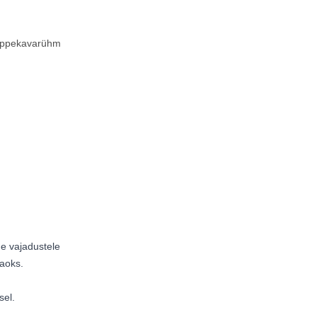
 õppekavarühm
e vajadustele
aoks.
sel.