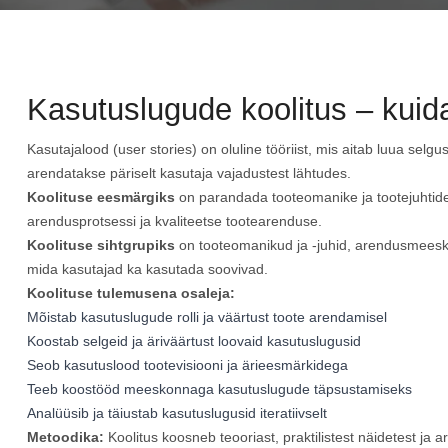
Kasutuslugude koolitus – kuid
Kasutajalood (user stories) on oluline tööriist, mis aitab luua sel
arendatakse päriselt kasutaja vajadustest lähtudes.
Koolituse eesmärgiks
on parandada tooteomanike ja tootejuhtid
arendusprotsessi ja kvaliteetse tootearenduse.
Koolituse sihtgrupiks
on tooteomanikud ja -juhid, arendusmeesko
mida kasutajad ka kasutada soovivad.
Koolituse tulemusena osaleja:
Mõistab kasutuslugude rolli ja väärtust toote arendamisel
Koostab selgeid ja äriväärtust loovaid kasutuslugusid
Seob kasutuslood tootevisiooni ja ärieesmärkidega
Teeb koostööd meeskonnaga kasutuslugude täpsustamiseks
Analüüsib ja täiustab kasutuslugusid iteratiivselt
Metoodika:
Koolitus koosneb teooriast, praktilistest näidetest ja a