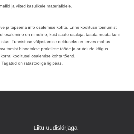
llid ja viited kasulikele materjalidele.
arve ja täpsema info osalemise kohta. Enne koolituse toimumist
el osalemine on nimeline, kuid saate osalejat tasuta muuta kuni
nnistus. Tunnistuse väljastamise eelduseks on terves mahus
avutamist hinnatakse praktiliste tööde ja arutelude käigus.
 korral koolitusel osalemise kohta tõend.
 Tagatud on ratastooliga ligipääs.
Liitu uudiskirjaga